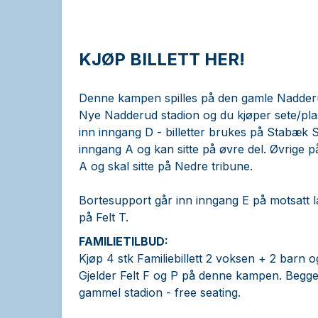
KJØP BILLETT HER!
Denne kampen spilles på den gamle Nadderud
Nye Nadderud stadion og du kjøper sete/pla
inn inngang D - billetter brukes på Stabæk S
inngang A og kan sitte på øvre del. Øvrige p
A og skal sitte på Nedre tribune.
Bortesupport går inn inngang E på motsatt la
på Felt T.
FAMILIETILBUD:
Kjøp 4 stk Familiebillett 2 voksen + 2 barn og f
Gjelder Felt F og P på denne kampen. Begge
gammel stadion - free seating.