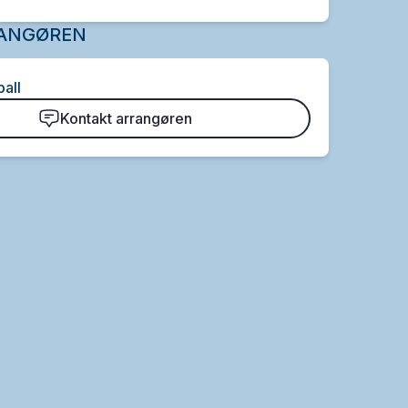
ANGØREN
all
Kontakt arrangøren