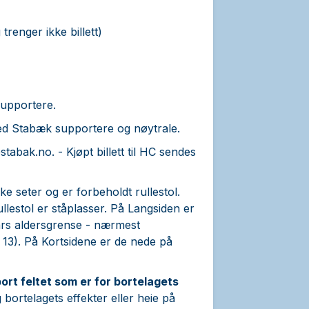
trenger ikke billett)
supportere.
med Stabæk supportere og nøytrale.
stabak.no.
- Kjøpt billett til HC sendes
ke seter og er forbeholdt rullestol.
llestol er ståplasser. På Langsiden er
års aldersgrense - nærmest
 13). På Kortsidene er de nede på
rt feltet som er for bortelagets
 bortelagets effekter eller heie på