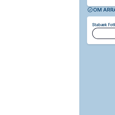
OM ARR
Stabæk Fotb