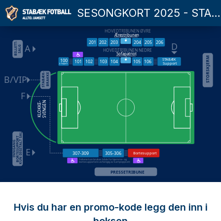
SESONGKORT 2025 - STABÆK FOTBALL HERRER
HOVEDTRIBUNEN ØVRE
Ærestribunen
201
202
203
204
205
206
BILLETT-
D
A
SALG
HOVEDTRIBUNEN NEDRE
Sofapatriot
STORSKJERM
STABÆK
100
101
102
103
104
105
106
Support
Jr. Support
STABÆK-
BRAKKE
B/VIP
F
KLOKKE-
SVINGEN
KUN DIGITALT SALG
BORTESUPPORT
INNGANG
E
307-309
305-306
Bortesupport
Feltene kan brukes både for hjemme- og
bortesupportere avhengig av kampoppsett
PRESSETRIBUNE
Hvis du har en promo-kode legg den inn i