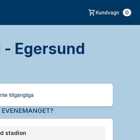
Kundvagn
0
 - Egersund
inte tillgängliga
R EVENEMANGET?
d stadion