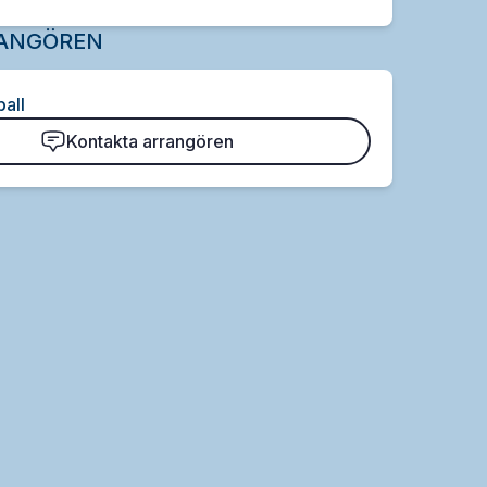
ANGÖREN
all
Kontakta arrangören