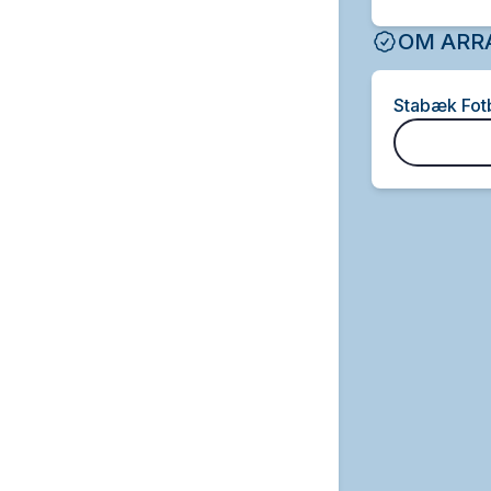
OM ARR
Stabæk Fotb