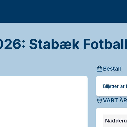
26: Stabæk Fotball
Beställ
Biljetter är 
VART Ä
Nadderu