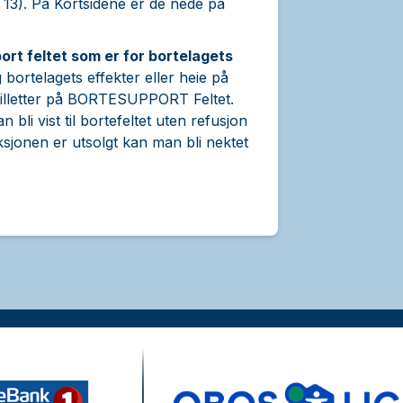
 13). På Kortsidene er de nede på
rt feltet som er for bortelagets
 bortelagets effekter eller heie på
billetter på BORTESUPPORT Feltet.
bli vist til bortefeltet uten refusjon
sjonen er utsolgt kan man bli nektet