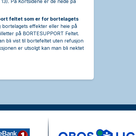
 13). På Kortsidene er de nede på
rt feltet som er for bortelagets
 bortelagets effekter eller heie på
billetter på BORTESUPPORT Feltet.
bli vist til bortefeltet uten refusjon
sjonen er utsolgt kan man bli nektet