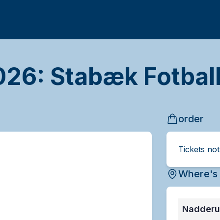
26: Stabæk Fotball
order
Tickets no
Where's 
Nadderu