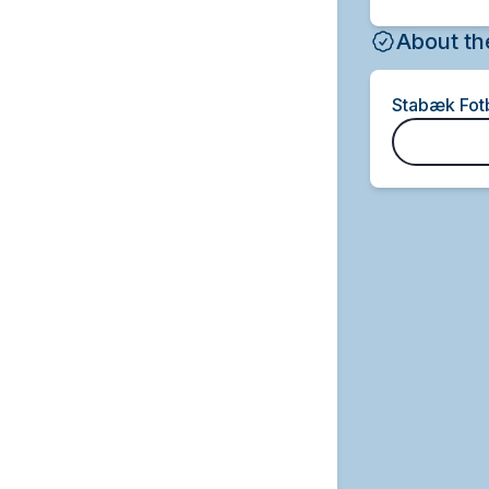
About th
Stabæk Fotb