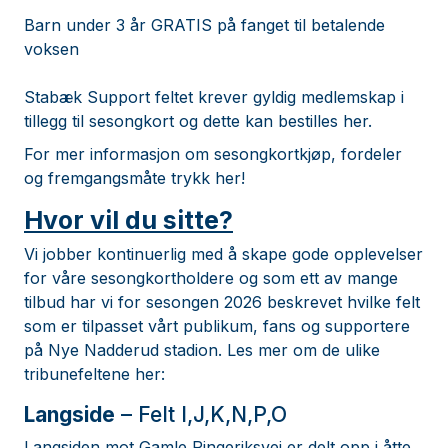
Barn under 3 år GRATIS på fanget til betalende
voksen
Stabæk Support feltet krever gyldig medlemskap i
tillegg til sesongkort og
dette kan bestilles her.
For mer informasjon om sesongkortkjøp, fordeler
og fremgangsmåte trykk her!
Hvor vil du sitte?
Vi jobber kontinuerlig med å skape gode opplevelser
for våre sesongkortholdere og som ett av mange
tilbud har vi for sesongen 2026 beskrevet hvilke felt
som er tilpasset vårt publikum, fans og supportere
på Nye Nadderud stadion. Les mer om de ulike
tribunefeltene her:
Langside
– Felt I,J,K,N,P,O
Langsiden mot Gamle Ringeriksvei er delt opp i åtte