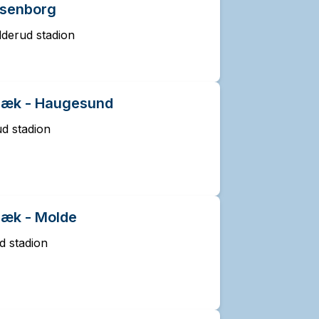
osenborg
derud stadion
bæk - Haugesund
d stadion
bæk - Molde
d stadion