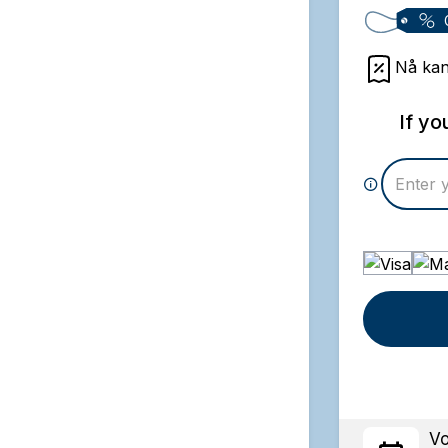
Nå kan
If y
Vo