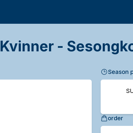
 Kvinner - Sesongk
Season p
S
order