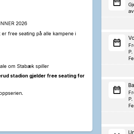
Gj
av
NNER 2026
t er free seating på alle kampene i
Vo
Fr
P.
Fe
ale om Stabæk spiller
ud stadion gjelder free seating for
Ba
Fr
Toppserien.
P.
Fe
Un