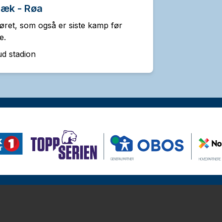
bæk - Røa
ret, som også er siste kamp før
e.
d stadion