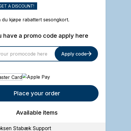
GET A DISCOUNT!
 du kjøpe rabattert sesongkort.
ou have a promo code apply here
Apply code
Place your order
Available items
ksen Stabæk Support