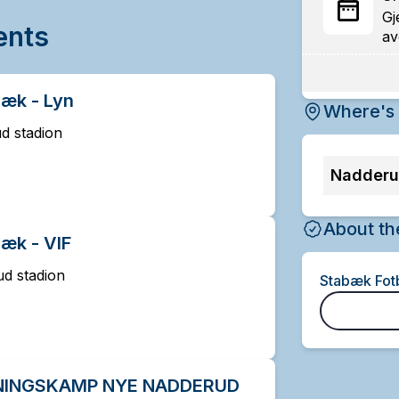
Gj
ents
av
bæk - Lyn
Where's 
d stadion
Nadderu
About th
æk - VIF
d stadion
Stabæk Fotb
ÅPNINGSKAMP NYE NADDERUD